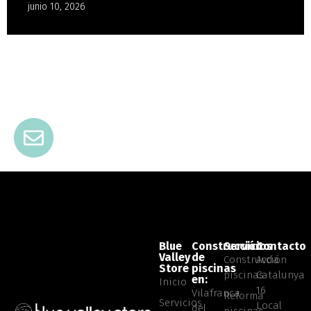
junio 10, 2026
Blue
Construcción
Servicios
Contacto
Valley
de
Construcción
Avda.
Store
piscinas
piscinas
Catalunya
en:
Inicio
16
Vilafranca
Reforma
Servicios
Local
del
piscinas