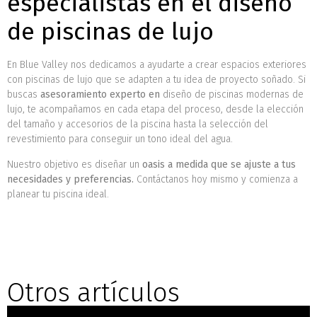
especialistas en el diseño
de piscinas de lujo
En Blue Valley nos dedicamos a ayudarte a crear espacios exteriores
con piscinas de lujo que se adapten a tu idea de proyecto soñado. Si
buscas
asesoramiento experto en
diseño de piscinas modernas de
lujo,
te acompañamos en cada etapa del proceso, desde la elección
del tamaño y accesorios de la piscina hasta la selección del
revestimiento para conseguir un tono ideal del agua.
Nuestro objetivo es diseñar un
oasis a medida que se ajuste a tus
necesidades y preferencias.
Contáctanos hoy mismo y comienza a
planear tu piscina ideal.
Otros artículos