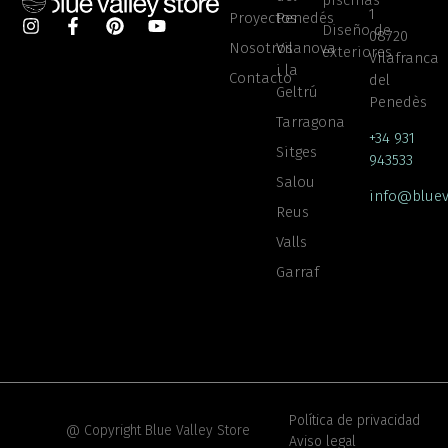
1
Proyectos
Penedés
Diseño de
08720
Nosotros
Vilanova
exteriores
Vilafranca
i la
Contacto
del
Geltrú
Penedès
Tarragona
+34 931
Sitges
943533
Salou
info@bluev
Reus
Valls
Garraf
Política de privacidad
@ Copyright Blue Valley Store
Aviso legal