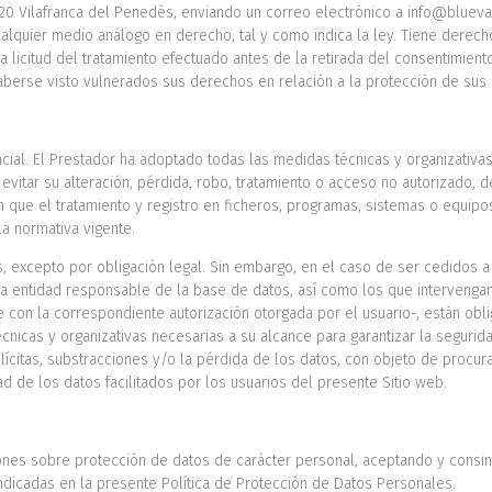
08720 Vilafranca del Penedès, enviando un correo electrónico a info@blue
lquier medio análogo en derecho, tal y como indica la ley. Tiene derecho
a licitud del tratamiento efectuado antes de la retirada del consentimie
aberse visto vulnerados sus derechos en relación a la protección de sus 
S
ncial. El Prestador ha adoptado todas las medidas técnicas y organizativa
y evitar su alteración, pérdida, robo, tratamiento o acceso no autorizado,
 que el tratamiento y registro en ficheros, programas, sistemas o equipos
la normativa vigente.
, excepto por obligación legal. Sin embargo, en el caso de ser cedidos a 
 La entidad responsable de la base de datos, así como los que intervengan
on la correspondiente autorización otorgada por el usuario-, están obli
cnicas y organizativas necesarias a su alcance para garantizar la segurid
lícitas, substracciones y/o la pérdida de los datos, con objeto de procur
ad de los datos facilitados por los usuarios del presente Sitio web.
iones sobre protección de datos de carácter personal, aceptando y consi
indicadas en la presente Política de Protección de Datos Personales.