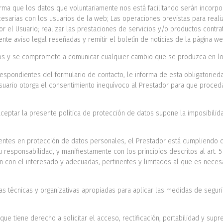
orma que los datos que voluntariamente nos está facilitando serán incorpo
cesarias con los usuarios de la web; Las operaciones previstas para realiz
 el Usuario; realizar las prestaciones de servicios y/o productos contrat
nte aviso legal reseñadas y remitir el boletín de noticias de la página we
ados y se compromete a comunicar cualquier cambio que se produzca en l
rrespondientes del formulario de contacto, le informa de esta obligatoried
Usuario otorga el consentimiento inequívoco al Prestador para que proceda
 aceptar la presente política de protección de datos supone la imposibilid
entes en protección de datos personales, el Prestador está cumpliendo 
responsabilidad, y manifiestamente con los principios descritos al art. 5
ión con el interesado y adecuadas, pertinentes y limitados al que es neces
s técnicas y organizativas apropiadas para aplicar las medidas de segu
e tiene derecho a solicitar el acceso, rectificación, portabilidad y supre