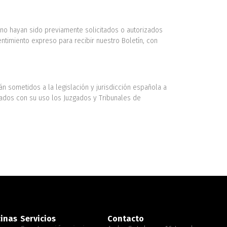
 no hayan sido previamente solicitados o autorizados
entimiento expreso para recibir nuestro Boletín, con
n sometidos a la legislación y jurisdicción española a
ados con su uso los Juzgados y Tribunales de
cinas
Servicios
Contacto