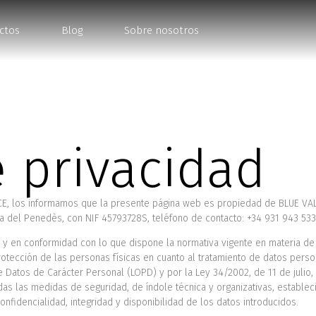
e privacidad
ctos
Blog
Sobre nosotros
e privacidad
SICE, los informamos que la presente página web es propiedad de BLUE VA
nca del Penedès, con NIF 45793728S, teléfono de contacto: +34 931 943 53
 y en conformidad con lo que dispone la normativa vigente en materia de
otección de las personas físicas en cuanto al tratamiento de datos persona
 Datos de Carácter Personal (LOPD) y por la Ley 34/2002, de 11 de julio,
as las medidas de seguridad, de índole técnica y organizativas, estable
onfidencialidad, integridad y disponibilidad de los datos introducidos.