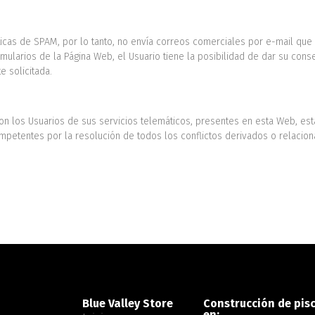
ticas de SPAM, por lo tanto, no envía correos comerciales por e-mail que
mularios de la Página Web, el Usuario tiene la posibilidad de dar su cons
 solicitada.
on los Usuarios de sus servicios telemáticos, presentes en esta Web, está
petentes por la resolución de todos los conflictos derivados o relacion
Blue Valley Store
Construcción de pis
en: