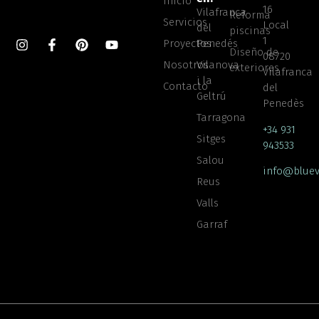
Inicio
16
Vilafranca
Reforma
Servicios
Local
del
piscinas
1
Proyectos
Penedés
Diseño de
08720
Nosotros
Vilanova
exteriores
Vilafranca
i la
Contacto
del
Geltrú
Penedès
Tarragona
+34 931
Sitges
943533
Salou
info@bluev
Reus
Valls
Garraf