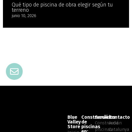
Qué tipo de piscina de obra elegir según tu
terreno
junio 10, 2026
Blue
Construcción
Servicios
Contacto
Valley
de
Construcción
Avda.
Store
piscinas
piscinas
Catalunya
en: