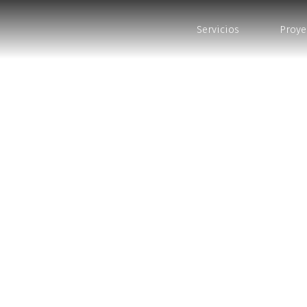
PROYECTOS
Servicios
Proye
Piznaro